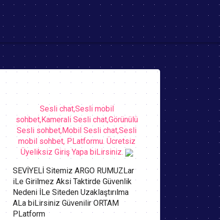
Sesli chat,Sesli mobil
sohbet,Kamerali Sesli chat,Görünülü
Sesli sohbet,Mobil Sesli chat,Sesli
mobil sohbet, PLatformu. Ücretsiz
Üyeliksiz Giriş Yapa biLirsiniz.
SEVİYELİ Sitemiz ARGO RUMUZLar
iLe Girilmez Aksi Taktirde Güvenlik
Nedeni İLe Siteden Uzaklaştırılma
ALa biLirsiniz Güvenilir ORTAM
PLatform