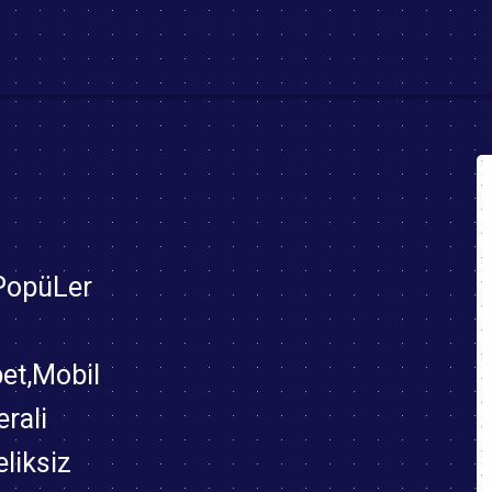
(current)
 PopüLer
bet,Mobil
rali
eliksiz