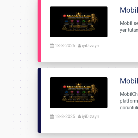
Mobil
Mobil se
yer tutan
18-8-2025
iyiDizayn
Mobi
MobilCha
platform
görüntül
18-8-2025
iyiDizayn