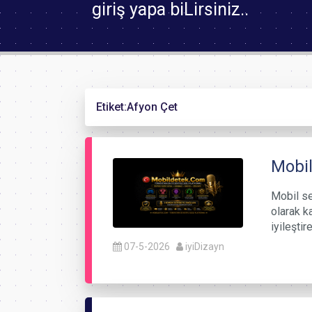
giriş yapa biLirsiniz..
Etiket:
Afyon Çet
Mobil
Mobil ses
olarak k
iyileşti
07-5-2026
iyiDizayn