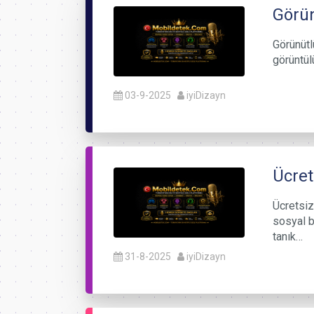
Görün
Görünütl
görüntül
03-9-2025
iyiDizayn
Ücret
Ücretsiz
sosyal b
tanık…
31-8-2025
iyiDizayn