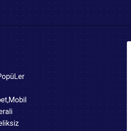
(current)
 PopüLer
bet,Mobil
rali
eliksiz