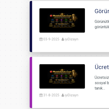
Görün
Görünütl
görüntül
03-9-2025
iyiDizayn
Ücret
Ücretsiz
sosyal b
tanık…
31-8-2025
iyiDizayn