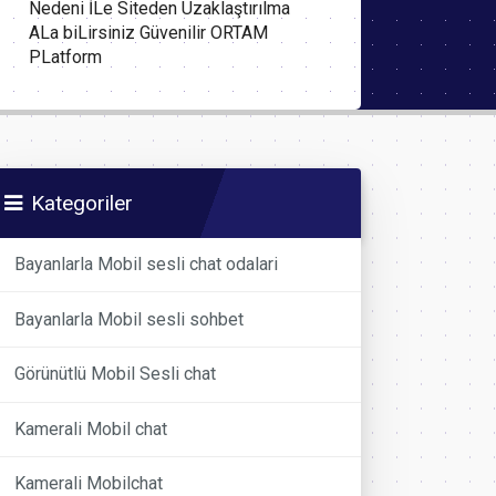
Nedeni İLe Siteden Uzaklaştırılma
ALa biLirsiniz Güvenilir ORTAM
PLatform
Kategoriler
Bayanlarla Mobil sesli chat odalari
Bayanlarla Mobil sesli sohbet
Görünütlü Mobil Sesli chat
Kamerali Mobil chat
Kamerali Mobilchat