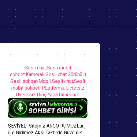
Sesli chat,Sesli mobil
sohbet,Kamerali Sesli chat,Görünülü
Sesli sohbet,Mobil Sesli chat,Sesli
mobil sohbet, PLatformu. Ücretsiz
Üyeliksiz Giriş Yapa biLirsiniz.
SEVİYELİ Sitemiz ARGO RUMUZLar
iLe Girilmez Aksi Taktirde Güvenlik