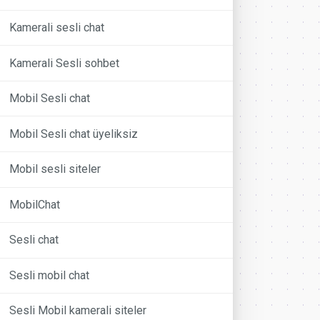
Kamerali sesli chat
Kamerali Sesli sohbet
Mobil Sesli chat
Mobil Sesli chat üyeliksiz
Mobil sesli siteler
MobilChat
Sesli chat
Sesli mobil chat
Sesli Mobil kamerali siteler