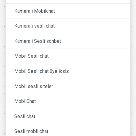
Kamerali Mobilchat
Kamerali sesli chat
Kamerali Sesli sohbet
Mobil Sesli chat
Mobil Sesli chat üyeliksiz
Mobil sesli siteler
MobilChat
Sesli chat
Sesli mobil chat