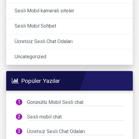
Sesli Mobil kamerali siteler
Sesli Mobil Sohbet
Ücretsiz Sesli Chat Odaları
Uncategorized
Popüler Yazılar
Görünütlü Mobil Sesli chat
Sesli mobil chat
Ücretsiz Sesli Chat Odaları