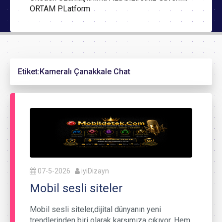
ORTAM PLatform
Etiket:
Kameralı Çanakkale Chat
07-5-2026
iyiDizayn
Mobil sesli siteler
Mobil sesli siteler,dijital dünyanın yeni
trendlerinden biri olarak karşımıza çıkıyor. Hem