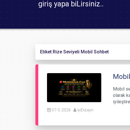
giriş yapa biLirsiniz..
Etiket:
Rize Seviyeli Mobil Sohbet
Mobil
Mobil ses
olarak k
iyileşti
07-5-2026
iyiDizayn