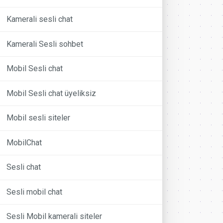
Kamerali sesli chat
Kamerali Sesli sohbet
Mobil Sesli chat
Mobil Sesli chat üyeliksiz
Mobil sesli siteler
MobilChat
Sesli chat
Sesli mobil chat
Sesli Mobil kamerali siteler