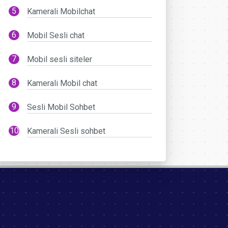
Kamerali Mobilchat
Mobil Sesli chat
Mobil sesli siteler
Kamerali Mobil chat
Sesli Mobil Sohbet
Kamerali Sesli sohbet