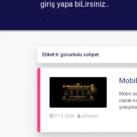
giriş yapa biLirsiniz..
Etiket:
tr goruntulu sohpet
Mobil
Mobil ses
olarak k
iyileşti
07-5-2026
iyiDizayn