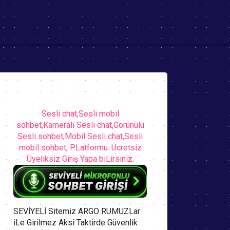
Sesli chat,Sesli mobil
sohbet,Kamerali Sesli chat,Görünülü
Sesli sohbet,Mobil Sesli chat,Sesli
mobil sohbet, PLatformu. Ücretsiz
Üyeliksiz Giriş Yapa biLirsiniz.
SEVİYELİ Sitemiz ARGO RUMUZLar
iLe Girilmez Aksi Taktirde Güvenlik