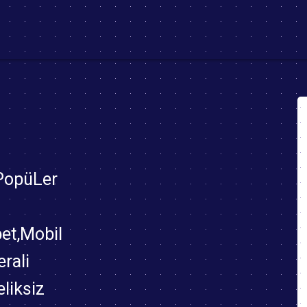
(current)
 PopüLer
bet,Mobil
rali
eliksiz