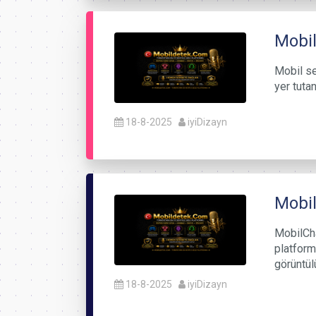
Mobil
Mobil se
yer tutan
18-8-2025
iyiDizayn
Mobi
MobilCha
platform
görüntül
18-8-2025
iyiDizayn