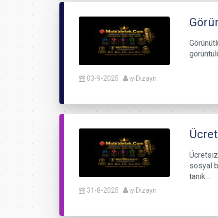
Görün
Görünütl
görüntül
03-9-2025
iyiDizayn
Ücret
Ücretsiz
sosyal b
tanık…
31-8-2025
iyiDizayn