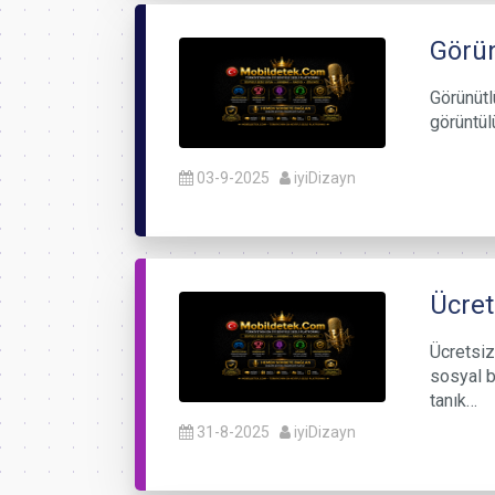
Görün
Görünütl
görüntül
03-9-2025
iyiDizayn
Ücret
Ücretsiz
sosyal b
tanık…
31-8-2025
iyiDizayn