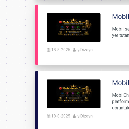
Mobil
Mobil se
yer tutan
18-8-2025
iyiDizayn
Mobi
MobilCha
platform
görüntül
18-8-2025
iyiDizayn