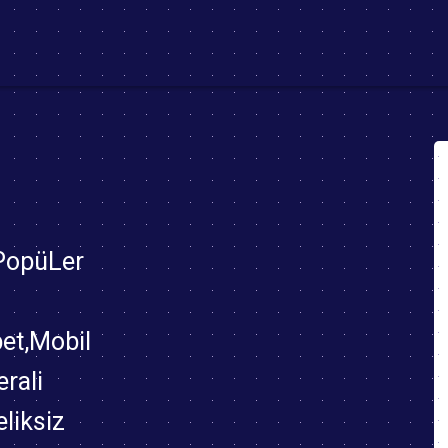
(current)
 PopüLer
bet,Mobil
rali
eliksiz