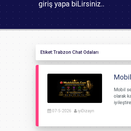
giriş yapa biLirsiniz..
Etiket:
Trabzon Chat Odaları
Mobil
Mobil ses
olarak k
iyileşti
07-5-2026
iyiDizayn