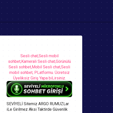
Sesli chat,Sesli mobil
sohbet,Kamerali Sesli chat,Görünülü
Sesli sohbet,Mobil Sesli chat,Sesli
mobil sohbet, PLatformu. Ücretsiz
Üyeliksiz Giriş Yapa biLirsiniz.
SEVİYELİ Sitemiz ARGO RUMUZLar
iLe Girilmez Aksi Taktirde Güvenlik